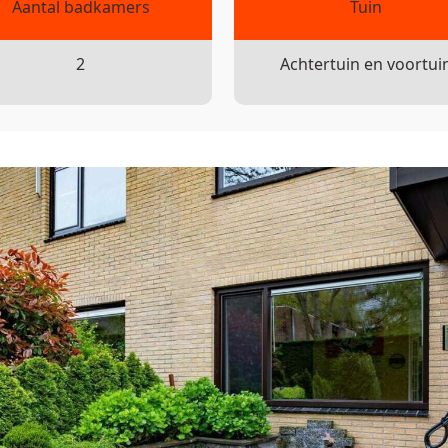
Aantal badkamers
Tuin
2
Achtertuin en voortui
or keraliet/kunststofkozijnen
as HR++.
els, parken en uitvalswegen
usule en asbest clausule opgenomen.
e hoogst nodige zorgvuldigheid samengesteld. Door ons wo
theid of anderszins, dan wel de gevolgen daarvan. Alle opg
ikmaking van de Meetinstructie, die is gebaseerd op de n
uidige manier van meten toe te passen voor het geven van
omsten niet volledig uit, door bijvoorbeeld interpretatievers
ning zorgvuldig hebben opgemeten, wordt noch door ons k