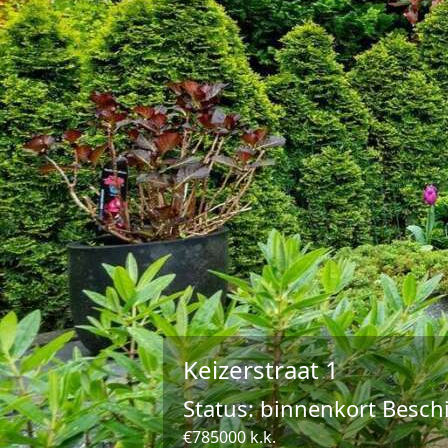
Keizerstraat 1
Status: binnenkort Besch
€785000 k.k.