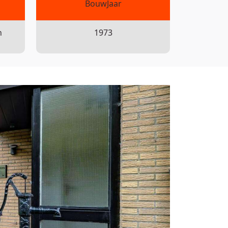
BouwJaar
n
1973
rdt echter geen enkele aansprakelijkheid
egeven maten en oppervlakten zijn
ormen zoals vastgelegd in NEN 2580. De
 een indicatie van gebruiksoppervlakte. De
chillen, afrondingen of beperkingen bij het
antoor, noch door de verkoper enige