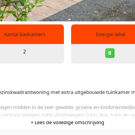
Aantal badkamers
Energie label
2
B
zinskwadrantwoning met extra uitgebouwde tuinkamer me
egen midden in de zeer gewilde, groene en kindvriendelijke
g centraal gelegen nabij uitvalswegen, trein, bus, tram en ra
+ Lees de volledige omschrijving