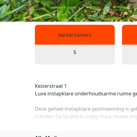
Aantal kamers
5
Keizerstraat 1
Luxe instapklare onderhoudsarme ruime ge
Deze geheel instapklare gezinswoning is gel
scholen. De locatie is rustig maar tevens er