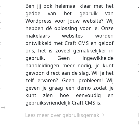
e
Ben jij ook helemaal klaar met het
e
gedoe van het gebruik van
t
Wordpress voor jouw website? Wij
e
hebben dé oplossing voor je! Onze
n
makelaars websites worden
t
ontwikkeld met Craft CMS en geloof
n
ons, het is zoveel gemakkelijker in
e
gebruik. Geen ingewikkelde
e
handleidingen meer nodig, je kunt
,
gewoon direct aan de slag. Wil je het
n
zelf ervaren? Geen probleem! Wij
e
geven je graag een demo zodat je
kunt zien hoe eenvoudig en
gebruiksvriendelijk Craft CMS is.
Lees meer over gebruiksgemak