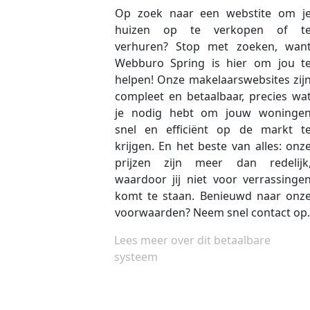
Op zoek naar een webstite om j
huizen op te verkopen of t
verhuren? Stop met zoeken, wan
Webburo Spring is hier om jou t
helpen! Onze makelaarswebsites zij
compleet en betaalbaar, precies wa
je nodig hebt om jouw woninge
snel en efficiënt op de markt t
krijgen. En het beste van alles: onz
prijzen zijn meer dan redelijk
waardoor jij niet voor verrassinge
komt te staan. Benieuwd naar onz
voorwaarden? Neem snel contact op.
Lees meer over dit betaalbare
systeem