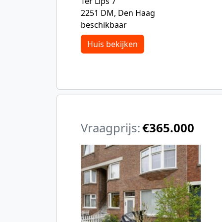
Ter Lips 7
2251 DM, Den Haag
beschikbaar
Huis bekijken
Vraagprijs:
€365.000