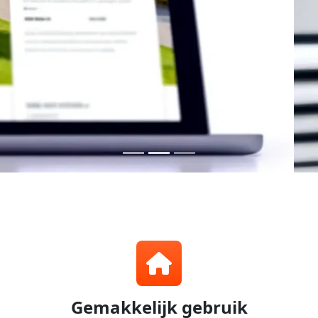
Een
compleet
systeem
voor
makelaars
Gemakkelijk gebruik